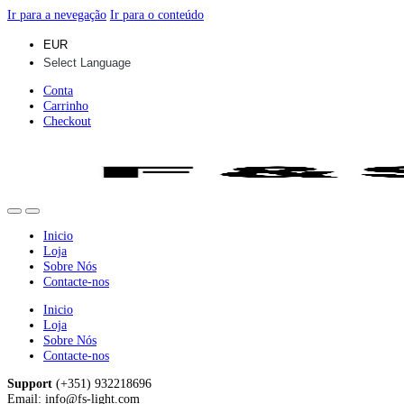
Ir para a nevegação
Ir para o conteúdo
Conta
Carrinho
Checkout
Inicio
Loja
Sobre Nós
Contacte-nos
Inicio
Loja
Sobre Nós
Contacte-nos
Support
(+351) 932218696
Email: info@fs-light.com